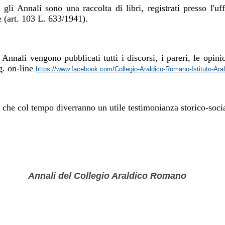
o,
gli Annali
sono una raccolta di libri,
registrat
i
presso
l'
uf
re (art. 103 L. 633/1941).
i Annali
vengono pubblicati tutti i discorsi, i pareri, le opin
g. on-line
https://www.facebook.com/Collegio-Araldico-Romano-Istituto-A
 che col tempo diverranno un utile testimonianza storico-soci
Annali del Collegio Araldico Romano