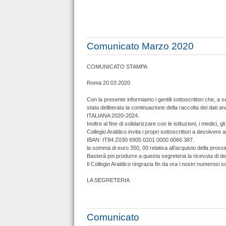
Comunicato Marzo 2020
COMUNICATO STAMPA
Roma 20.03.2020
Con la presente informiamo i gentili sottoscrittori che, a 
stata deliberata la continuazione della raccolta dei dati 
ITALIANA 2020-2024.
Inoltre al fine di solidarizzare con le istituzioni, i medici
Collegio Araldico invita i propri sottoscrittori a devolv
IBAN: IT84 Z030 6905 0201 0000 0066 387.
la somma di euro 350, 00 relativa all’acquisto della p
Basterà poi produrre a questa segreteria la ricevuta di de
Il Collegio Araldico ringrazia fin da ora i nostri numerosi s
LA SEGRETERIA
Comunicato