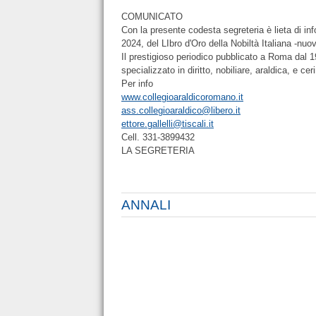
COMUNICATO
Con la presente codesta segreteria è lieta di in
2024, del LIbro d'Oro della Nobiltà Italiana -nuo
Il prestigioso periodico pubblicato a Roma dal 19
specializzato in diritto
, nobiliare, araldica, e c
Per info
www.collegioaraldicoromano.it
ass.collegioaraldico@libero.it
ettore.gallelli@tiscali.it
Cell. 331-3899432
LA SEGRETERIA
ANNALI