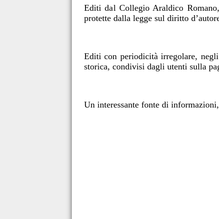
Editi da
l Collegio Araldico Roman
protette dalla legge sul diritto d’auto
E
d
iti co
n perio
dicità irregolare,
ne
gl
storica,
condivisi
da
gli utenti
sulla pa
Un interessante fonte di informazioni,