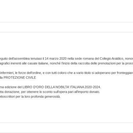
seguito dell’assemblea tenutasi il 14 marzo 2020 nella sede romana del Collegio Araldico, nonost
anagrafici inerenti alle casate italiane, nonché l’inizio della raccolta delle prenotazioni per 
, gli infermieri, le forze dell’ordine, e con tutti coloro che a vario titolo si adoperano per front
ere alla PROTEZIONE CIVILE
rossima edizione del LIBRO D’ORO DELLA NOBILTA’ ITALIANA 2020-2024.
tta donazione, per ottenere lo sconto sull’opera pari all’importo donato.
ottoscrittori per la loro profonda generosità.