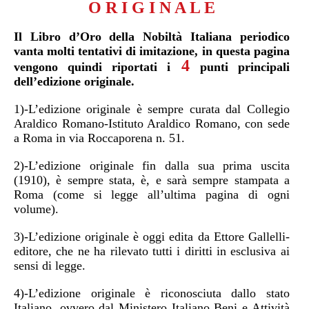
O R I G I N A L E
Il Libro d’Oro della Nobiltà Italiana periodico
vanta molti tentativi di imitazione, in questa pagina
4
vengono quindi riportati i
punti principali
dell’edizione originale.
1)
-L’edizione originale è sempre curata dal Collegio
Araldico Romano-Istituto Araldico Romano, con sede
a Roma in via Roccaporena n. 51.
2)-L’edizione originale fin dalla sua prima uscita
(1910), è sempre stata, è, e sarà sempre stampata a
Roma (come si legge all’ultima pagina di ogni
volume).
3)
-L’edizione originale è oggi edita da Ettore Gallelli-
editore, che ne ha rilevato tutti i diritti in esclusiva ai
sensi di legge.
4)-L’edizione originale è riconosciuta dallo stato
Italiano, ovvero dal Ministero Italiano Beni e Attività